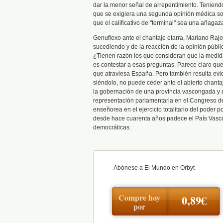
dar la menor señal de arrepentimiento. Teniend
que se exigiera una segunda opinión médica sobr
que el calificativo de "terminal" sea una añagaza
Genuflexo ante el chantaje etarra, Mariano Raj
sucediendo y de la reacción de la opinión públi
¿Tienen razón los que consideran que la medida 
es contestar a esas preguntas. Parece claro que 
que atraviesa España. Pero también resulta evi
siéndolo, no puede ceder ante el abierto chanta
la gobernación de una provincia vascongada y
representación parlamentaria en el Congreso de
enseñorea en el ejercicio totalitario del poder p
desde hace cuarenta años padece el País Vasco,
democráticas.
Abónese a El Mundo en Orbyt
Compre hoy
0,89€
por