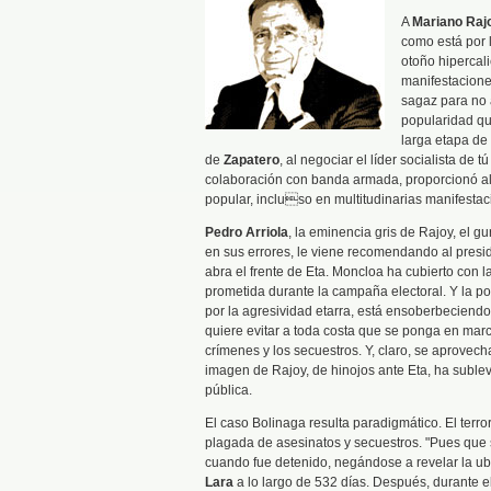
A
Mariano Raj
como está por 
otoño hipercali
manifestacione
sagaz para no 
popularidad qu
larga etapa de
de
Zapatero
, al negociar el líder socialista de t
colaboración con banda armada, proporcionó al 
popular, incluso en multitudinarias manifesta
Pedro Arriola
, la eminencia gris de Rajoy, el 
en sus errores, le viene recomendando al pres
abra el frente de Eta. Moncloa ha cubierto con la
prometida durante la campaña electoral. Y la po
por la agresividad etarra, está ensoberbeciendo
quiere evitar a toda costa que se ponga en mar
crímenes y los secuestros. Y, claro, se aprovec
imagen de Rajoy, de hinojos ante Eta, ha suble
pública.
El caso Bolinaga resulta paradigmático. El terr
plagada de asesinatos y secuestros. "Pues que
cuando fue detenido, negándose a revelar la ub
Lara
a lo largo de 532 días. Después, durante el 