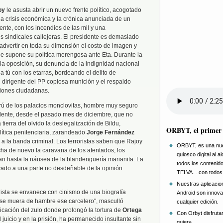
oy
le asusta abrir un nuevo frente político, acogotado
la crisis económica y la crónica anunciada de un
ente, con los incendios de las mil y una
s sindicales callejeras. El presidente es demasiado
advertir en toda su dimensión el costo de imagen y
e supone su política merengosa ante Eta. Durante la
 la oposición, su denuncia de la indignidad nacional
ú a tú con los etarras, bordeando el delito de
dirigente del PP copiosa munición y el respaldo
ciones ciudadanas.
gurú de los palacios monclovitas, hombre muy seguro
idente, desde el pasado mes de diciembre, que no
 tierra del olvido la deslegalización de Bildu,
ORBYT, el primer q
lítica penitenciaria, zarandeado
Jorge Fernández
 a la banda criminal. Los terroristas saben que Rajoy
ORBYT, es una nuev
cha de nuevo la caravana de los atentados, los
quiosco digital al
han hasta la náusea de la blandenguería marianita. La
todos los conten
vado a una parte no desdeñable de la opinión
TELVA... con todos
Nuestras aplicacio
orista se envanece con cinismo de una biografía
Android son innova
 se muera de hambre ese carcelero", masculló
cualquier edición.
icación del zulo donde prolongó la tortura de
Ortega
Con Orbyt disfruta
juicio y en la prisión, ha permanecido insultante sin
quiera.