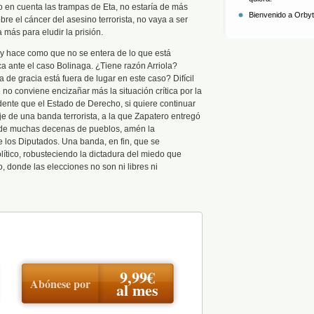
o en cuenta las trampas de Eta, no estaría de más
Bienvenido a Orbyt,
e el cáncer del asesino terrorista, no vaya a ser
 más para eludir la prisión.
oy hace como que no se entera de lo que está
ca ante el caso Bolinaga. ¿Tiene razón Arriola?
de gracia está fuera de lugar en este caso? Difícil
no conviene encizañar más la situación crítica por la
dente que el Estado de Derecho, si quiere continuar
je de una banda terrorista, a la que Zapatero entregó
 de muchas decenas de pueblos, amén la
 los Diputados. Una banda, en fin, que se
olítico, robusteciendo la dictadura del miedo que
 donde las elecciones no son ni libres ni
9,99€
Abónese por
al mes