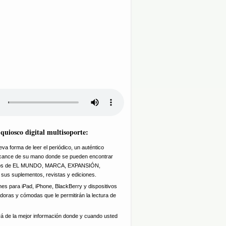
uiosco digital multisoporte:
a forma de leer el periódico, un auténtico
 alcance de su mano donde se pueden encontrar
idos de EL MUNDO, MARCA, EXPANSIÓN,
 sus suplementos, revistas y ediciones.
nes para iPad, iPhone, BlackBerry y dispositivos
doras y cómodas que le permitirán la lectura de
rá de la mejor información donde y cuando usted