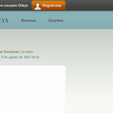
es usuario Orbyt.
Revistas
Dutyfree
|
n Urreiztieta
MADRID
5 de agosto de 2012
20:42