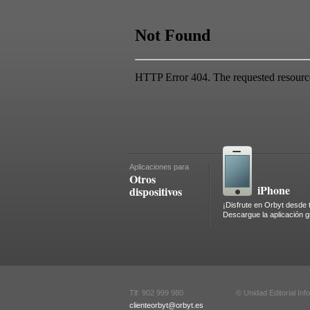
Aplicaciones para
Otros
iPhone
dispositivos
¡Disfrute en Orbyt desde 
Descargue la aplicación gr
Tlf: 902 999 980
© Unidad Editorial In
clienteorbyt@orbyt.es