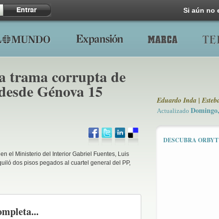
Si aún no 
la trama corrupta de
P desde Génova 15
Eduardo Inda | Esteba
Domingo, 
Actualizado
DESCUBRA ORBYT
 el Ministerio del Interior Gabriel Fuentes, Luis
iló dos pisos pegados al cuartel general del PP,
ompleta...