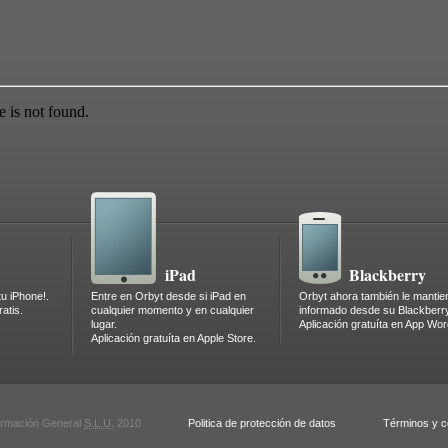
iPad
Blackberry
tu iPhone!.
Entre en Orbyt desde si iPad en
Orbyt ahora también le mantie
atis.
cualquier momento y en cualquier
informado desde su Blackberr
lugar.
Aplicación gratuíta en App Wor
Aplicación gratuíta en Apple Store.
formación General
S.L.U.
2010
Politica de protección de datos
Términos y c