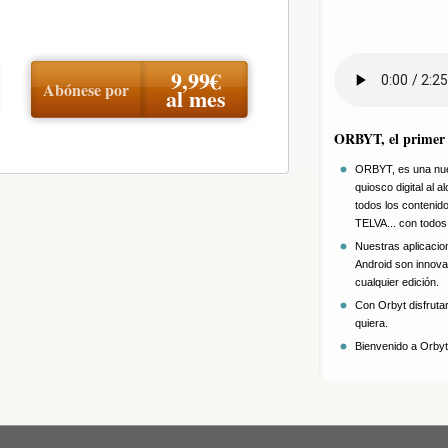
9,99€
Abónese por
al mes
ORBYT, el primer q
ORBYT, es una nuev
quiosco digital al
todos los conten
TELVA... con todos
Nuestras aplicacio
Android son innova
cualquier edición.
Con Orbyt disfruta
quiera.
Bienvenido a Orbyt,